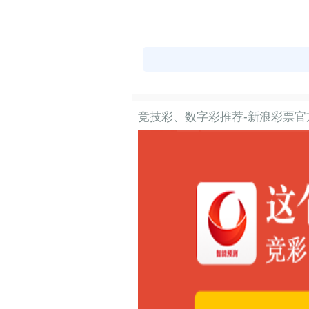
竞技彩、数字彩推荐-新浪彩票官