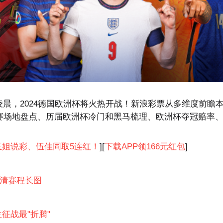
5日凌晨，2024德国欧洲杯将火热开战！新浪彩票从多维度前
比赛场地盘点、历届欧洲杯冷门和黑马梳理、欧洲杯夺冠赔率
玉姐说彩、伍佳同取5连红！
][
下载APP领166元红包
]
高清赛程长图
兰征战最"折腾"