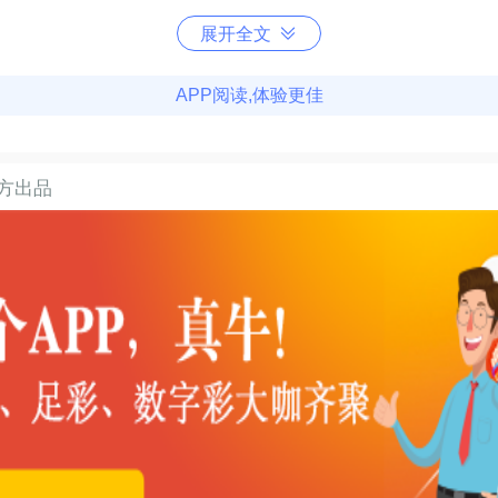
展开全文
APP阅读,体验更佳
方出品