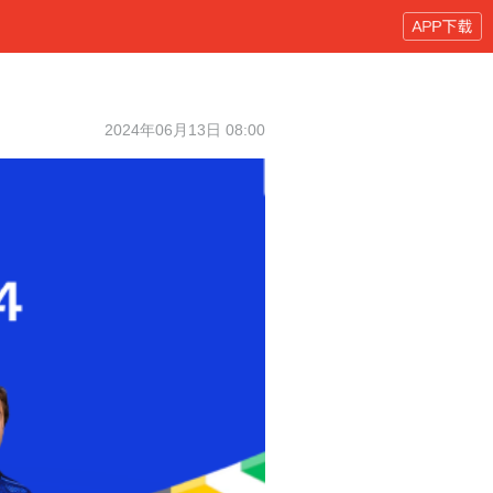
2024年06月13日 08:00