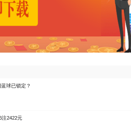
期蓝球已锁定？
注2422元