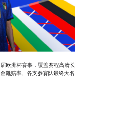
瞻本届欧洲杯赛事，覆盖赛程高清长
、金靴赔率、各支参赛队最终大名