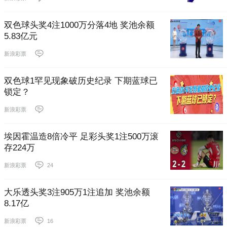
双色球头奖4注1000万分落4地 奖池余额
5.83亿元
新浪彩票
双色球1罕见现象破历史纪录 下期蓝球已
锁定？
新浪彩票
埃因霍温造8倍冷平 足彩头奖1注500万滚
存224万
新浪彩票
24
大乐透头奖3注905万1注追加 奖池余额
8.17亿
新浪彩票
16