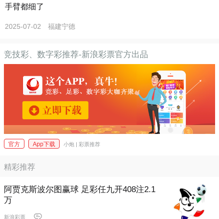
手臂都细了
2025-07-02
福建宁德
竞技彩、数字彩推荐-新浪彩票官方出品
官方
App下载
小炮 | 彩票推荐
精彩推荐
阿贾克斯波尔图赢球 足彩任九开408注2.1
万
新浪彩票