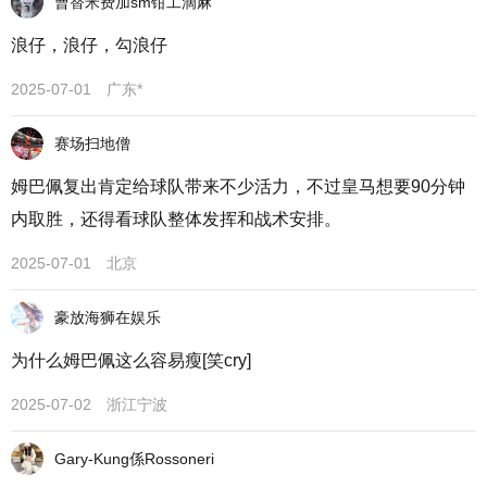
曹替米费加sm钳工滴麻
浪仔，浪仔，勾浪仔
2025-07-01
广东*
赛场扫地僧
姆巴佩复出肯定给球队带来不少活力，不过皇马想要90分钟
内取胜，还得看球队整体发挥和战术安排。
2025-07-01
北京
豪放海狮在娱乐
为什么姆巴佩这么容易瘦[笑cry]
2025-07-02
浙江宁波
Gary-Kung係Rossoneri