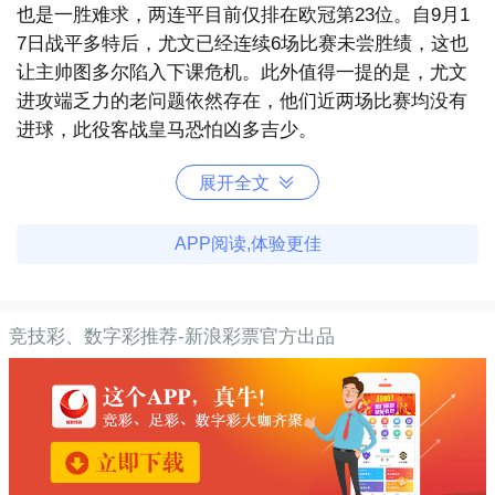
也是一胜难求，两连平目前仅排在欧冠第23位。自9月1
7日战平多特后，尤文已经连续6场比赛未尝胜绩，这也
让主帅图多尔陷入下课危机。此外值得一提的是，尤文
进攻端乏力的老问题依然存在，他们近两场比赛均没有
进球，此役客战皇马恐怕凶多吉少。
展开全文
APP阅读,体验更佳
竞技彩、数字彩推荐-新浪彩票官方出品