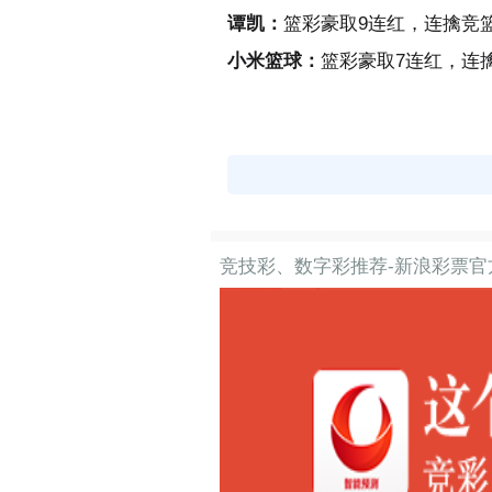
谭凯：
篮彩豪取9连红，连擒竞
小米篮球：
篮彩豪取7连红，连
竞技彩、数字彩推荐-新浪彩票官