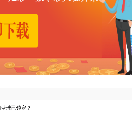
期蓝球已锁定？