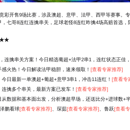
日竞彩开售9场比赛，涉及澳超、意甲、法甲、西甲等赛事。专
甲，七哥8连红连擒串关，足球老怪8连红昨擒4场高赔首选，
★★
红，连擒串关方案！今日精选葡超+法甲2串1，连红状态正佳
手感火热！今日解读法甲稳胆，速来领取！
[查看专家推荐]
今日最新一单澳超+葡超+意甲3串1，冲击11连红！
[查看专
，连擒多个串关，最新方案已发车！
[查看专家推荐]
日从数据和基本面出发，分析澳超早场，还送比分+进球数+
泽鹏看球
[查看专家推荐]
、琛茹
[查看专家推荐]
、鲁跃
[查看