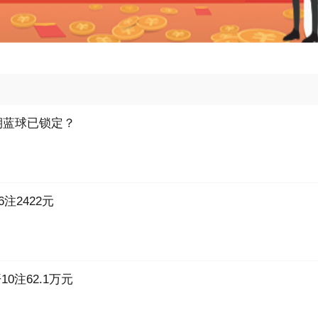
期蓝球已锁定？
注2422元
0注62.1万元