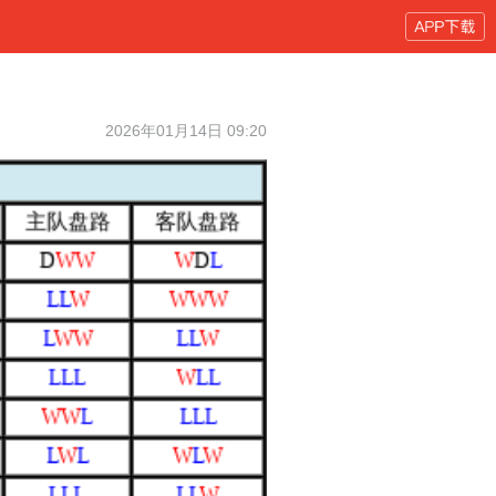
2026年01月14日 09:20