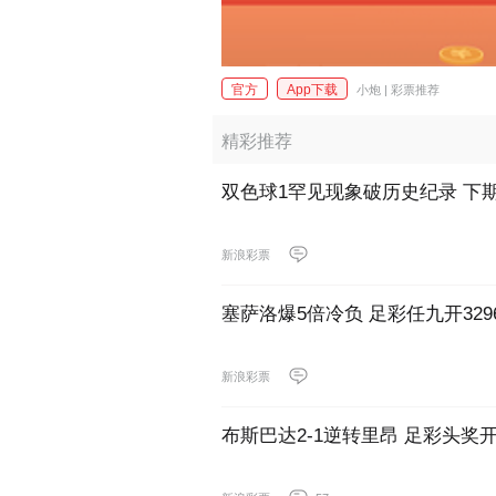
官方
App下载
小炮 | 彩票推荐
精彩推荐
双色球1罕见现象破历史纪录 下
新浪彩票
塞萨洛爆5倍冷负 足彩任九开3296
新浪彩票
布斯巴达2-1逆转里昂 足彩头奖开1