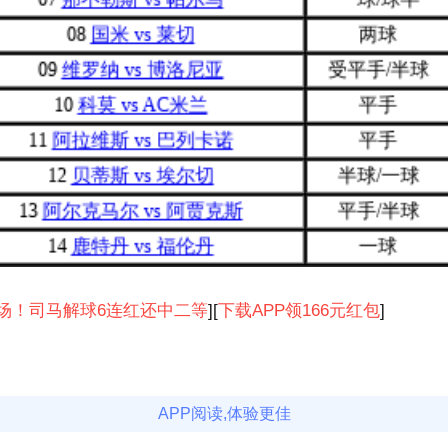
4场！司马解球6连红还中二等
][
下载APP领166元红包
]
APP阅读,体验更佳