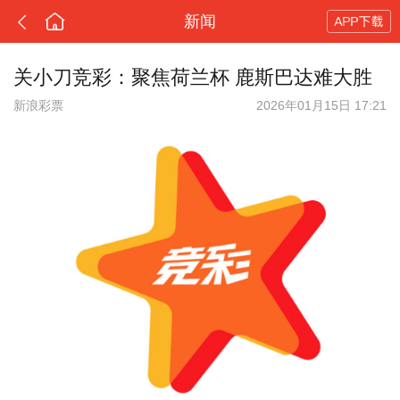
新闻
关小刀竞彩：聚焦荷兰杯 鹿斯巴达难大胜
新浪彩票
2026年01月15日 17:21