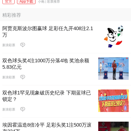
官方
App下载
小炮 | 彩票推荐
精彩推荐
阿贾克斯波尔图赢球 足彩任九开408注2.1
万
新浪彩票
双色球头奖4注1000万分落4地 奖池余额
5.83亿元
新浪彩票
双色球1罕见现象破历史纪录 下期蓝球已
锁定？
新浪彩票
埃因霍温造8倍冷平 足彩头奖1注500万滚