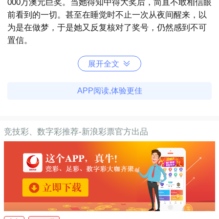
000万澳元巨奖。当她得知中得大奖后，简直不敢相信眼
前看到的一切。甚至在睡觉时不止一次从夜间醒来，以
为是在做梦，于是她又反复核对了奖号，仍然感到不可
置信。
展开全文
APP阅读,体验更佳
竞技彩、数字彩推荐-新浪彩票官方出品