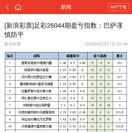
新闻
[新浪彩票]足彩26044期盈亏指数：巴萨谨
慎防平
新浪彩票
2026年03月17日 07:44