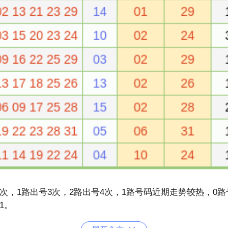
3次，1路出号3次，2路出号4次，1路号码近期走势较热，0
1。