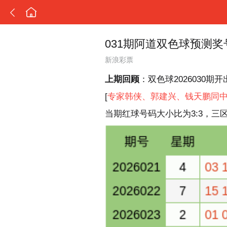
031期阿道双色球预测
新浪彩票
上期回顾
：双色球2026030期开
[
专家韩侠、郭建兴、钱天鹏同中
当期红球号码大小比为3:3，三区