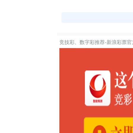
竞技彩、数字彩推荐-新浪彩票官