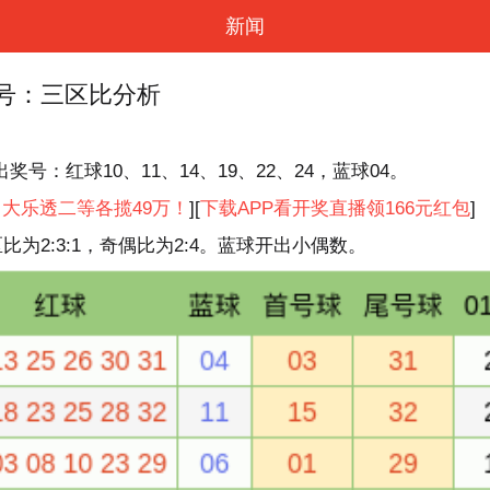
新闻
奖号：三区比分析
出奖号：红球10、11、14、19、22、24，蓝球04。
大乐透二等各揽49万！
][
下载APP看开奖直播领166元红包
]
比为2:3:1，奇偶比为2:4。蓝球开出小偶数。