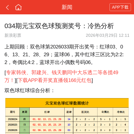
新闻
034期元宝双色球预测奖号：冷热分析
新浪彩票
2026年03月29日 12:11
上期回顾：双色球第2026033期开出奖号：红球03、0
6、13、21、28、29；蓝球06，其中红球三区比为2:2:
2，奇偶比4:2，蓝球开出小偶数号码06。
[
专家韩侠、郭建兴、钱天鹏同中大乐透二等各揽49
万！
][
下载APP看开奖直播领166元红包
]
双色球红球综合分析：