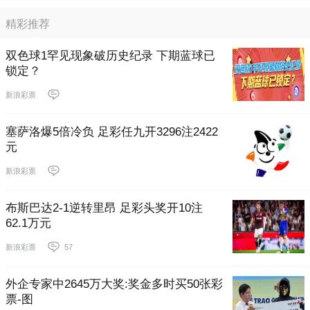
精彩推荐
双色球1罕见现象破历史纪录 下期蓝球已
锁定？
新浪彩票
塞萨洛爆5倍冷负 足彩任九开3296注2422
元
新浪彩票
布斯巴达2-1逆转里昂 足彩头奖开10注
62.1万元
新浪彩票
57
外企专家中2645万大奖:奖金多时买50张彩
票-图