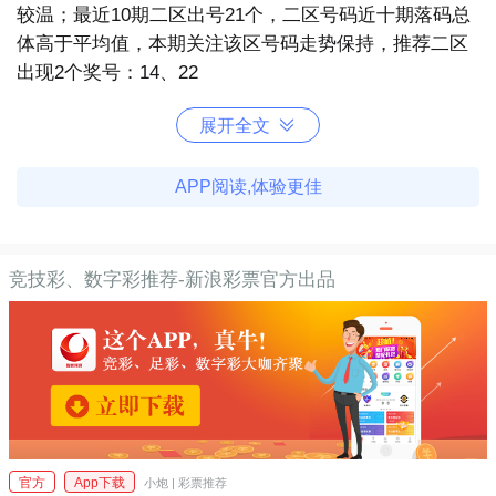
较温；最近10期二区出号21个，二区号码近十期落码总
体高于平均值，本期关注该区号码走势保持，推荐二区
出现2个奖号：14、22
展开全文
APP阅读,体验更佳
竞技彩、数字彩推荐-新浪彩票官方出品
官方
App下载
小炮 | 彩票推荐