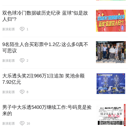
双色球冷门数据破历史纪录 蓝球"似是故
人归"?
新浪彩票
1
9名陌生人合买彩票中1.2亿:这么多0真不
可思议
新浪彩票
2
大乐透头奖2注966万1注追加 奖池余额
7.92亿元
新浪彩票
8
男子中大乐透5400万继续工作:号码竟是捡
来的
新浪彩票
16