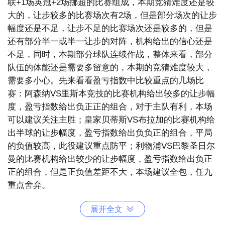
联+1场英冠+2场挪超的比赛组成，本期竞猜难度还是较
大的，让步较多的比赛场次有2场，但是部分场次的让步
幅度还是不足，让步不足的比赛场次还是较多的，但是
还有部分半一或半一让步的对阵，机构给出的信心还是
不足，同时，本期部分球队连续作战，整体来看，部分
队伍的体能还是需要多留意的，本期的竞猜难度较大，
需要多小心。先来看看盈亏指数中比较重点的几场比
赛：阿森纳VS里斯本竞技的比赛机构给出较多的让步幅
度，盈亏指数给出负正正的组合，对于主队有利，本场
可以建议关注主胜；皇家贝蒂斯VS布拉加的比赛机构给
出半球的让步幅度，盈亏指数给出负负正的组合，平局
的负值较高，此役建议重点防平；利物浦VS巴黎圣日尔
曼的比赛机构给出较少的让步幅度，盈亏指数给出负正
正的组合，但是正负值差距不大，本场建议全包，任九
重点舍弃。
展开全文