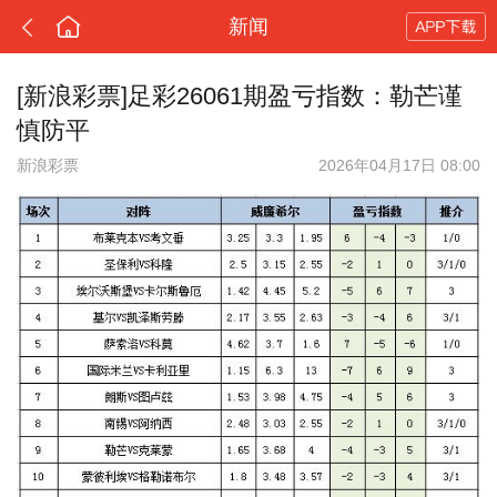
新闻
[新浪彩票]足彩26061期盈亏指数：勒芒谨
慎防平
新浪彩票
2026年04月17日 08:00