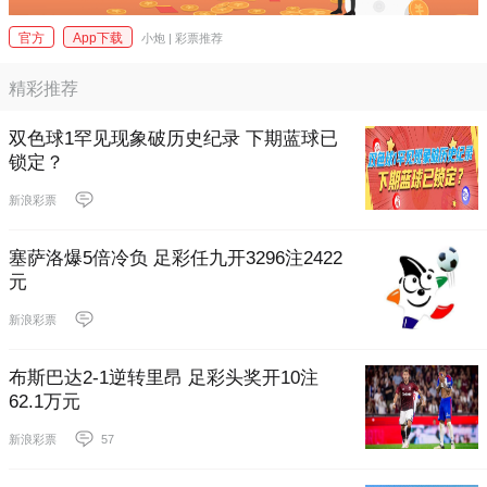
官方
App下载
小炮 | 彩票推荐
精彩推荐
双色球1罕见现象破历史纪录 下期蓝球已
锁定？
新浪彩票
塞萨洛爆5倍冷负 足彩任九开3296注2422
元
新浪彩票
布斯巴达2-1逆转里昂 足彩头奖开10注
62.1万元
新浪彩票
57