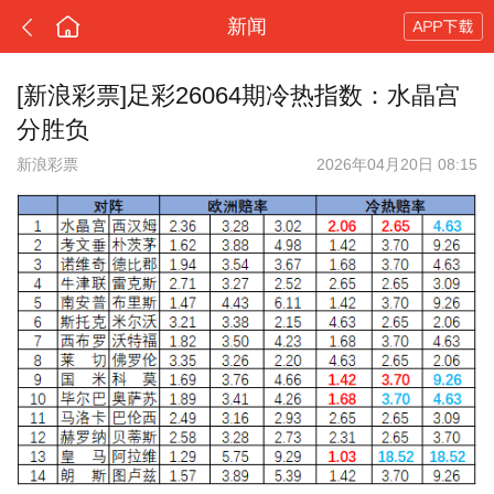
新闻
[新浪彩票]足彩26064期冷热指数：水晶宫
分胜负
新浪彩票
2026年04月20日 08:15