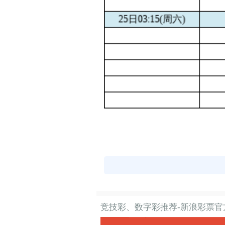
竞技彩、数字彩推荐-新浪彩票官