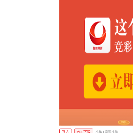
官方
App下载
小炮 | 彩票推荐