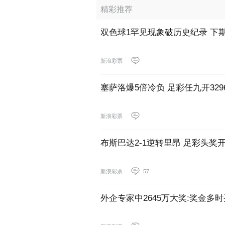
精彩推荐
双色球1罕见现象破历史纪录 下
新浪彩票
塞萨洛爆5倍冷负 足彩任九开3296
新浪彩票
布斯巴达2-1逆转里昂 足彩头奖开1
新浪彩票
57
外企专家中2645万大奖:奖金多时