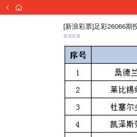
[新浪彩票]足彩2606
新浪彩票