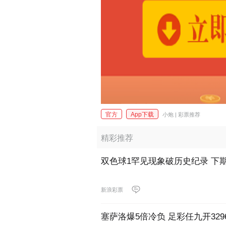
官方
App下载
小炮 | 彩票推荐
精彩推荐
双色球1罕见现象破历史纪录 下
新浪彩票
塞萨洛爆5倍冷负 足彩任九开3296