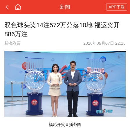
新闻
双色球头奖14注572万分落10地 福运奖开
886万注
新浪彩票
2026年05月07日 22:13
福彩开奖直播截图