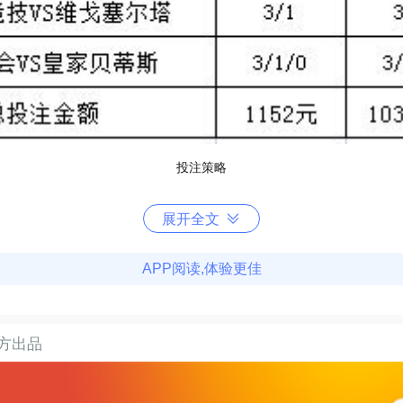
投注策略
展开全文
APP阅读,体验更佳
方出品