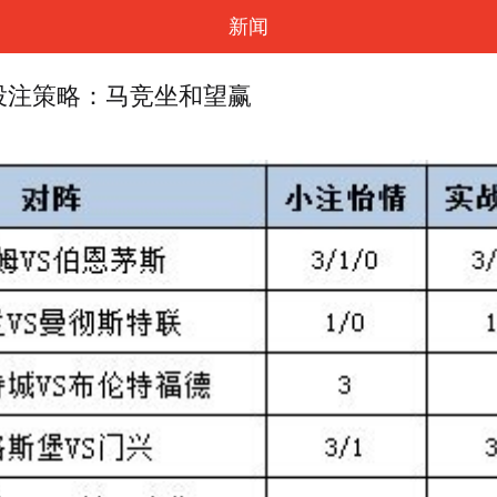
新闻
3期投注策略：马竞坐和望赢