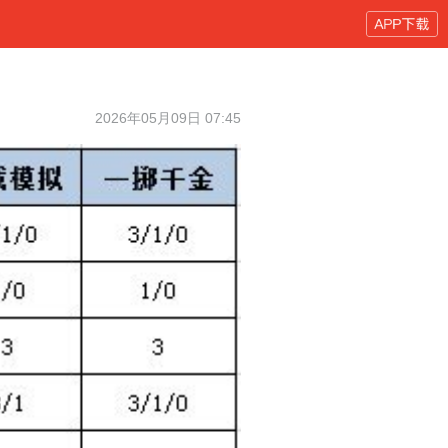
2026年05月09日 07:45