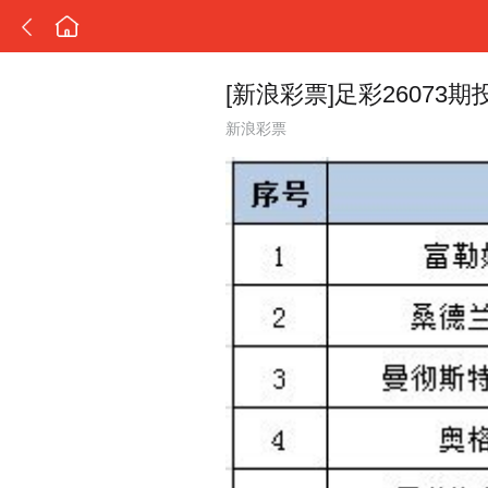
[新浪彩票]足彩2607
新浪彩票