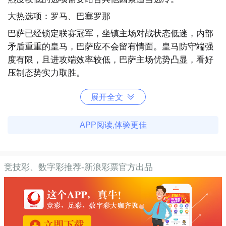
大热选项：罗马、巴塞罗那
巴萨已经锁定联赛冠军，坐镇主场对战状态低迷，内部
矛盾重重的皇马，巴萨应不会留有情面。皇马防守端强
度有限，且进攻端效率较低，巴萨主场优势凸显，看好
压制态势实力取胜。
展开全文
APP阅读,体验更佳
竞技彩、数字彩推荐-新浪彩票官方出品