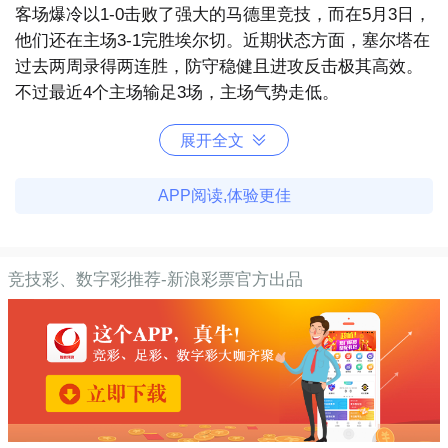
客场爆冷以1-0击败了强大的马德里竞技，而在5月3日，
他们还在主场3-1完胜埃尔切。近期状态方面，塞尔塔在
过去两周录得两连胜，防守稳健且进攻反击极其高效。
不过最近4个主场输足3场，主场气势走低。
展开全文
APP阅读,体验更佳
竞技彩、数字彩推荐-新浪彩票官方出品