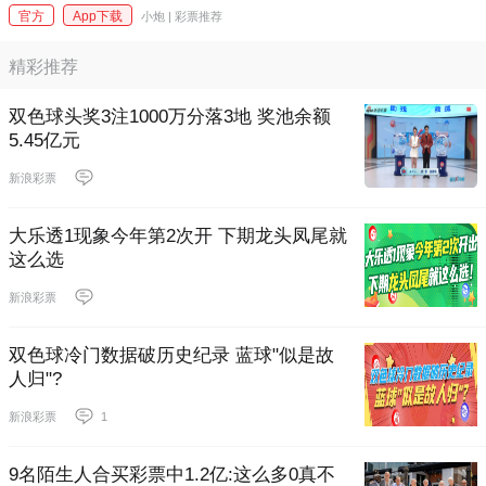
官方
App下载
小炮 | 彩票推荐
精彩推荐
双色球头奖3注1000万分落3地 奖池余额
5.45亿元
新浪彩票
大乐透1现象今年第2次开 下期龙头凤尾就
这么选
新浪彩票
双色球冷门数据破历史纪录 蓝球"似是故
人归"?
新浪彩票
1
9名陌生人合买彩票中1.2亿:这么多0真不