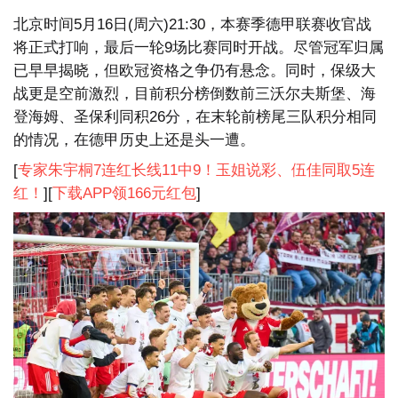
北京时间5月16日(周六)21:30，本赛季德甲联赛收官战
将正式打响，最后一轮9场比赛同时开战。尽管冠军归属
已早早揭晓，但欧冠资格之争仍有悬念。同时，保级大
战更是空前激烈，目前积分榜倒数前三沃尔夫斯堡、海
登海姆、圣保利同积26分，在末轮前榜尾三队积分相同
的情况，在德甲历史上还是头一遭。
[
专家朱宇桐7连红长线11中9！玉姐说彩、伍佳同取5连
红！
][
下载APP领166元红包
]