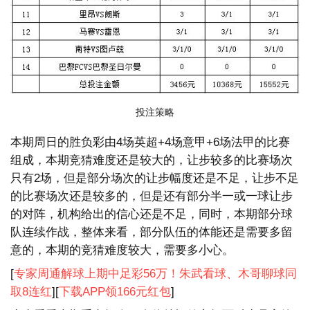
投注策略
本期周日的胜负彩由4场英超+4场意甲+6场法甲的比赛
组成，本期竞猜难度还是较大的，让步较多的比赛场次
只有2场，但是部分场次的让步幅度还是不足，让步不足
的比赛场次还是较多的，但是还有部分半一或一球让步
的对阵，机构给出的信心还是不足，同时，本期部分球
队连续作战，整体来看，部分队伍的体能还是需要多留
意的，本期的竞猜难度较大，需要多小心。
[
专家周通解球上期中足彩56万！朱武看球、木哥聊球同
取8连红
][
下载APP领166元红包
]