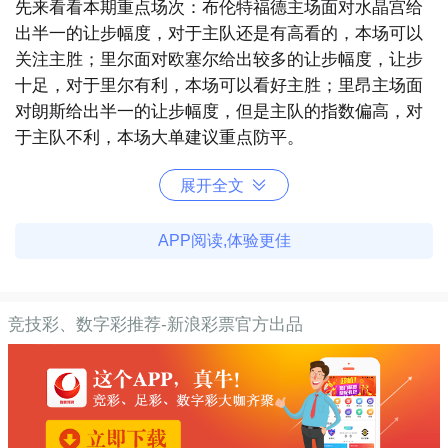
先来看看本期重点场次：布伦特福德主场面对水晶宫给
出半一的让步幅度，对于主队还是有高看的，本场可以
关注主胜；里尔面对欧塞尔给出较多的让步幅度，让步
十足，对于里尔有利，本场可以看好主胜；里昂主场面
对朗斯给出半一的让步幅度，但是主队的指数偏高，对
于主队不利，本场大单建议重点防平。
展开全文
APP阅读,体验更佳
竞技彩、数字彩推荐-新浪彩票官方出品