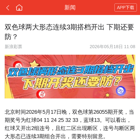
新闻
双色球两大形态连续3期搭档开出 下期还要
防？
新浪彩票
2026年05月18日 11:08
北京时间2026年5月17日晚，双色球第26055期开奖，当
期奖号为红球04 11 24 25 32 33，蓝球13。可以看出，
红球又开出2组连号，且红二区出现断区，连号与断区两
大形态已连续3期组合开出，需要特别留意。