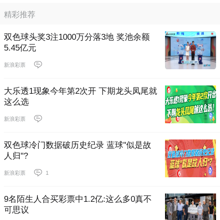
精彩推荐
双色球头奖3注1000万分落3地 奖池余额
5.45亿元
新浪彩票
大乐透1现象今年第2次开 下期龙头凤尾就
这么选
新浪彩票
双色球冷门数据破历史纪录 蓝球"似是故
人归"?
新浪彩票
1
9名陌生人合买彩票中1.2亿:这么多0真不
可思议