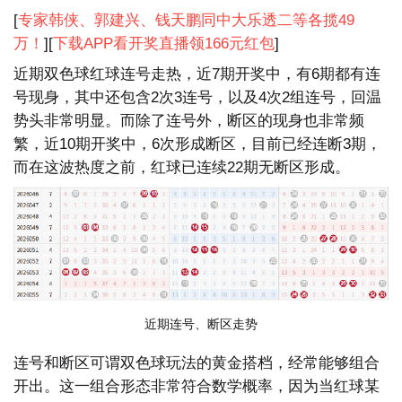
[
专家韩侠、郭建兴、钱天鹏同中大乐透二等各揽49
万！
][
下载APP看开奖直播领166元红包
]
近期双色球红球连号走热，近7期开奖中，有6期都有连
号现身，其中还包含2次3连号，以及4次2组连号，回温
势头非常明显。而除了连号外，断区的现身也非常频
繁，近10期开奖中，6次形成断区，目前已经连断3期，
而在这波热度之前，红球已连续22期无断区形成。
近期连号、断区走势
连号和断区可谓双色球玩法的黄金搭档，经常能够组合
开出。这一组合形态非常符合数学概率，因为当红球某