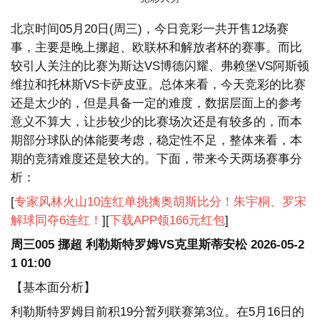
北京时间05月20日(周三)，今日竞彩一共开售12场赛
事，主要是晚上挪超、欧联杯和解放者杯的赛事。而比
较引人关注的比赛为斯达VS博德闪耀、弗赖堡VS阿斯顿
维拉和托林斯VS卡萨皮亚。总体来看，今天竞彩的比赛
还是太少的，但是具备一定的难度，数据层面上的参考
意义不算大，让步较少的比赛场次还是有较多的，而本
期部分球队的体能要考虑，稳定性不足，整体来看，本
期的竞猜难度还是较大的。下面，带来今天两场赛事分
析：
[
专家风林火山10连红单挑擒奥胡斯比分！朱宇桐、罗宋
解球同夺6连红！
][
下载APP领166元红包
]
周三005 挪超 利勒斯特罗姆VS克里斯蒂安松 2026-05-2
1 01:00
【基本面分析】
利勒斯特罗姆目前积19分暂列联赛第3位。在5月16日的