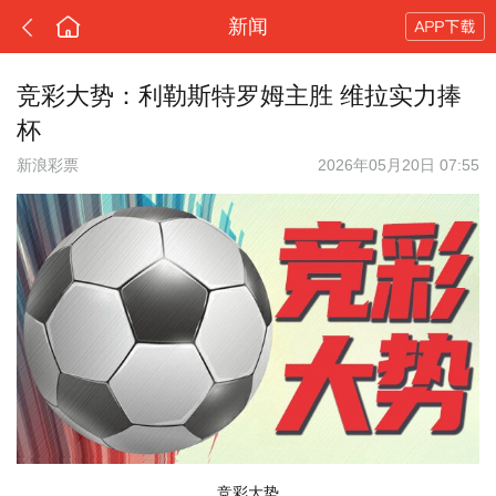
新闻
竞彩大势：利勒斯特罗姆主胜 维拉实力捧
杯
新浪彩票
2026年05月20日 07:55
竞彩大势