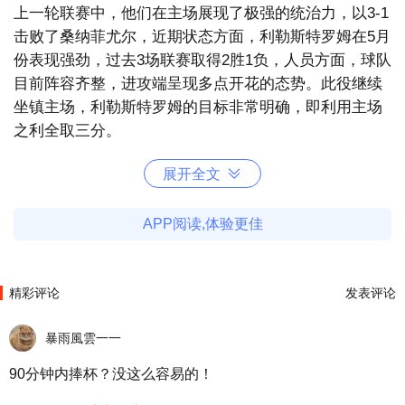
上一轮联赛中，他们在主场展现了极强的统治力，以3-1
击败了桑纳菲尤尔，近期状态方面，利勒斯特罗姆在5月
份表现强劲，过去3场联赛取得2胜1负，人员方面，球队
目前阵容齐整，进攻端呈现多点开花的态势。此役继续
坐镇主场，利勒斯特罗姆的目标非常明确，即利用主场
之利全取三分。
展开全文
APP阅读,体验更佳
精彩评论
发表评论
暴雨風雲一一
90分钟内捧杯？没这么容易的！