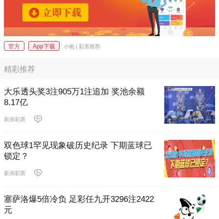
官方
App下载
小炮 | 彩票推荐
精彩推荐
大乐透头奖3注905万1注追加 奖池余额
8.17亿
新浪彩票
双色球1罕见现象破历史纪录 下期蓝球已
锁定？
新浪彩票
塞萨洛爆5倍冷负 足彩任九开3296注2422
元