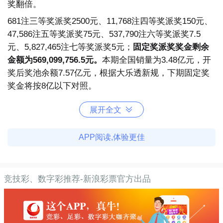
奖翻倍。
681注三等奖派奖2500元、11,768注四等奖派奖150元、
47,586注五等奖派奖75元、537,790注六等奖派奖7.5
元、5,827,465注七等奖派奖5元；
固定奖派奖奖金剩余
金额为569,099,756.5元。
本期全国销量为3.48亿元，开
奖后奖池余额7.57亿元，根据大乐透新规，下期固定奖
奖金将按8亿以下对照。
展开全文
APP阅读,体验更佳
竞技彩、数字彩推荐-新浪彩票官方出品