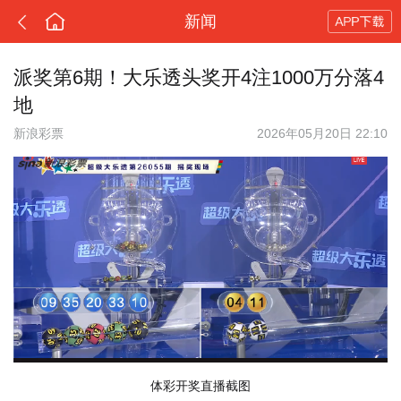
新闻
派奖第6期！大乐透头奖开4注1000万分落4
地
新浪彩票
2026年05月20日 22:10
体彩开奖直播截图