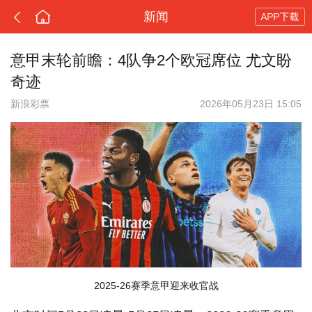
新闻
意甲末轮前瞻：4队争2个欧冠席位 尤文盼
奇迹
新浪彩票
2026年05月23日 15:05
2025-26赛季意甲迎来收官战