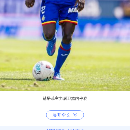
赫塔菲主力后卫杰内停赛
展开全文