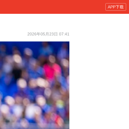
2026年05月23日 07:41