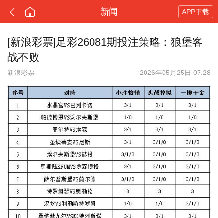
新闻
[新浪彩票]足彩26081期投注策略：狼堡客
战不败
新浪彩票
2026年05月25日 07:28