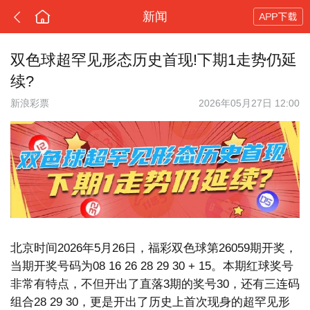
新闻
双色球超罕见形态历史首现!下期1走势仍延
续?
新浪彩票
2026年05月27日 12:00
北京时间2026年5月26日，福彩双色球第26059期开奖，
当期开奖号码为08 16 26 28 29 30 + 15。本期红球奖号
非常有特点，不但开出了直落3期的奖号30，还有三连码
组合28 29 30，更是开出了历史上首次现身的超罕见形