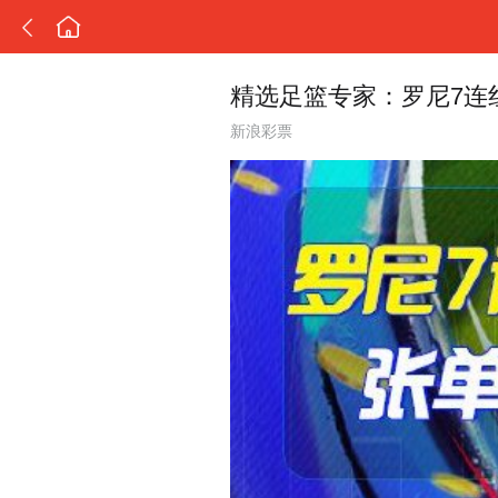
精选足篮专家：罗尼7连
新浪彩票