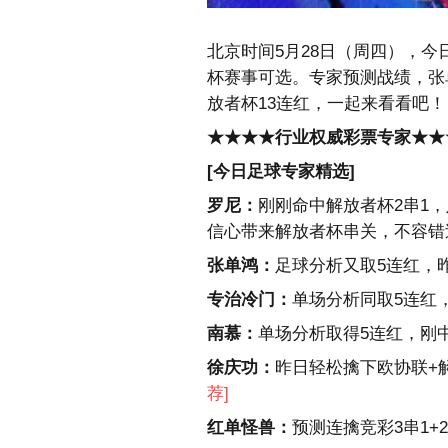
北京时间5月28日（周四），
杯赛事可选。专家预测战绩，张单
放者杯13连红，一起来看看吧！
★★★★行业权威彩票专家★★
[今日足球专家精选]
罗尼：
刚刚命中解放者杯2串1
信心带来解放者杯串关，不容错
张单鸿：
足球分析又取5连红，
专治冷门：
单场分析同取5连红
南慕：
单场分析取得5连红，刚
徐庆功：
昨日轻松擒下欧协联+解
荐]
红单怪兽：
预测连擒竞彩3串1