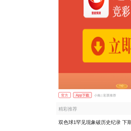
官方
App下载
小炮 | 彩票推荐
精彩推荐
双色球1罕见现象破历史纪录 下