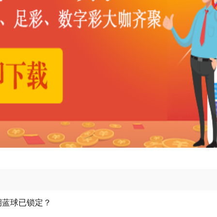
期蓝球已锁定？