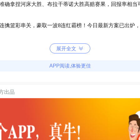
中准确拿捏河床大胜、布拉干蒂诺大胜高赔赛果，回报率相当
连擒篮彩串关，豪取一波8连红霸榜！今日最新方案已出炉，带
展开全文
APP阅读,体验更佳
方出品