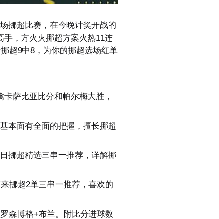
6场挪超比赛，在今晚计奖开战的
高手，方火火挪超方案火热11连
佬挪超9中8，为你的挪超选场红单
擒卡萨比亚比分和帕尔梅大胜，
基本面有全面的把握，擅长挪超
日挪超精选三串一推荐，详解挪
带来挪超2单三串一推荐，喜欢的
，罗森博格+布兰。附比分进球数