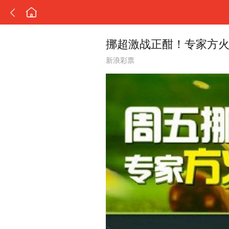
挪超激战正酣！专家方火
新浪彩票