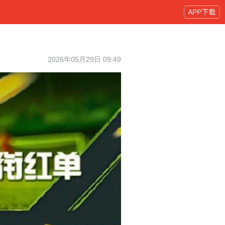
2026年05月29日 09:49