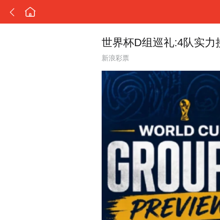
世界杯D组巡礼:4队实力
新浪彩票