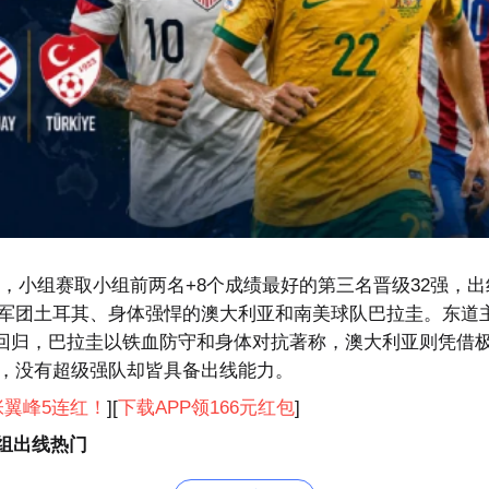
8队，小组赛取小组前两名+8个成绩最好的第三名晋级32强，
军团土耳其、身体强悍的澳大利亚和南美球队巴拉圭。东道
4年回归，巴拉圭以铁血防守和身体对抗著称，澳大利亚则凭借
，没有超级强队却皆具备出线能力。
张翼峰5连红！
][
下载APP领166元红包
]
组出线热门