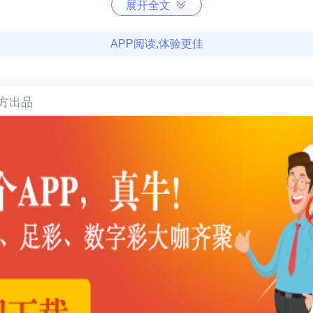
展开全文
APP阅读,体验更佳
方出品