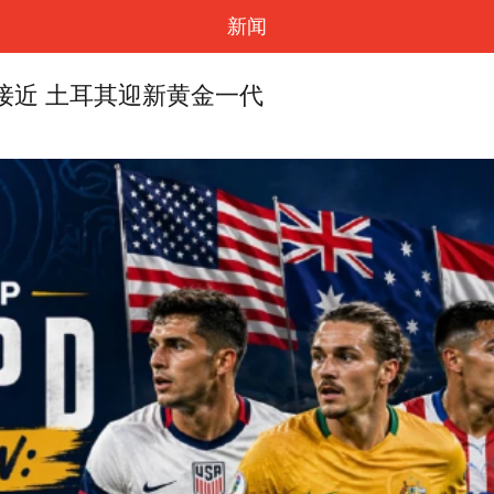
新闻
接近 土耳其迎新黄金一代