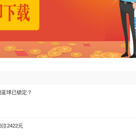
期蓝球已锁定？
注2422元