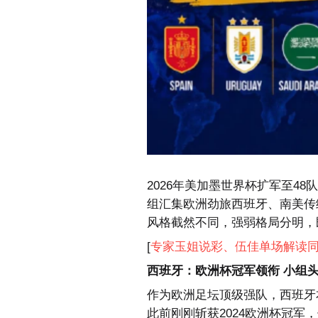
2026年美加墨世界杯扩军至4
组汇集欧洲劲旅西班牙、南美传
风格截然不同，强弱格局分明，
[
专家玉姐说彩、伍佳单场解读同
西班牙：欧洲杯冠军领衔 小组
作为欧洲足坛顶级强队，西班牙
此前刚刚斩获2024欧洲杯冠