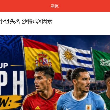
新闻
小组头名 沙特成X因素