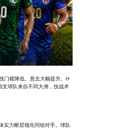
出线门槛降低、悬念大幅提升。H
四支球队来自不同大洲，技战术
整体实力断层领先同组对手。球队