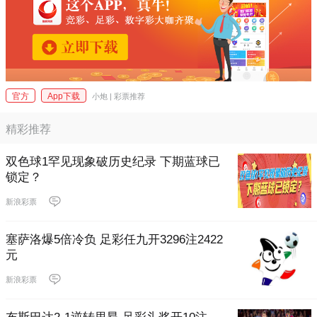
官方
App下载
小炮 | 彩票推荐
精彩推荐
双色球1罕见现象破历史纪录 下期蓝球已
锁定？
新浪彩票
塞萨洛爆5倍冷负 足彩任九开3296注2422
元
新浪彩票