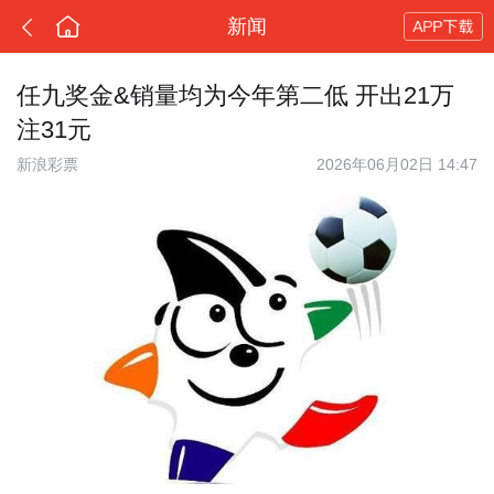
新闻
任九奖金&销量均为今年第二低 开出21万
注31元
新浪彩票
2026年06月02日 14:47