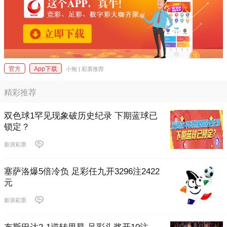
官方
App下载
小炮 | 彩票推荐
精彩推荐
双色球1罕见现象破历史纪录 下期蓝球已
锁定？
新浪彩票
塞萨洛爆5倍冷负 足彩任九开3296注2422
元
新浪彩票