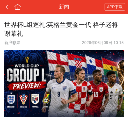
新闻
世界杯L组巡礼:英格兰黄金一代 格子老将
谢幕礼
新浪彩票
2026年06月09日 10:15