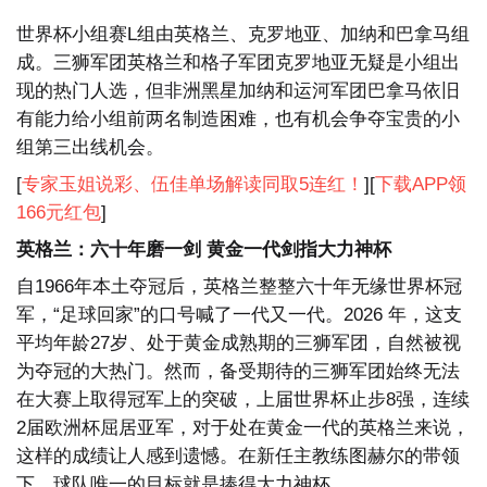
世界杯小组赛L组由英格兰、克罗地亚、加纳和巴拿马组
成。三狮军团英格兰和格子军团克罗地亚无疑是小组出
现的热门人选，但非洲黑星加纳和运河军团巴拿马依旧
有能力给小组前两名制造困难，也有机会争夺宝贵的小
组第三出线机会。
[
专家玉姐说彩、伍佳单场解读同取5连红！
][
下载APP领
166元红包
]
英格兰：六十年磨一剑 黄金一代剑指大力神杯
自1966年本土夺冠后，英格兰整整六十年无缘世界杯冠
军，“足球回家”的口号喊了一代又一代。2026 年，这支
平均年龄27岁、处于黄金成熟期的三狮军团，自然被视
为夺冠的大热门。然而，备受期待的三狮军团始终无法
在大赛上取得冠军上的突破，上届世界杯止步8强，连续
2届欧洲杯屈居亚军，对于处在黄金一代的英格兰来说，
这样的成绩让人感到遗憾。在新任主教练图赫尔的带领
下，球队唯一的目标就是捧得大力神杯。