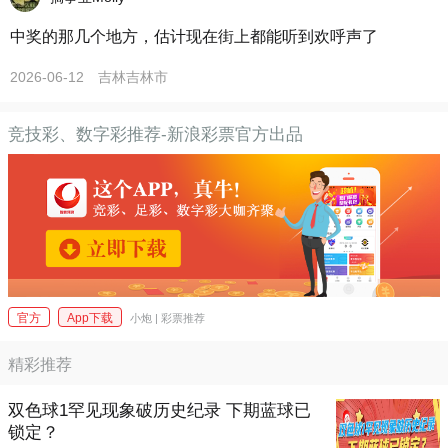
中奖的那几个地方，估计现在街上都能听到欢呼声了
2026-06-12
吉林吉林市
竞技彩、数字彩推荐-新浪彩票官方出品
官方
App下载
小炮 | 彩票推荐
精彩推荐
双色球1罕见现象破历史纪录 下期蓝球已
锁定？