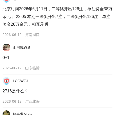
北京时间2026年6月11日，二等奖开出126注，单注奖金38万
余元； 22:05 本期一等奖开出7注，二等奖开出126注，单注
奖金28万余元，相互矛盾
2026-06-12
河南周口
山河统通通
0+1
2026-06-12
山东临沂
LCGWZJ
2716是什么？
2026-06-12
广西北海
搞事业Molly