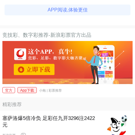
APP阅读,体验更佳
竞技彩、数字彩推荐-新浪彩票官方出品
官方
App下载
小炮 | 彩票推荐
精彩推荐
塞萨洛爆5倍冷负 足彩任九开3296注2422
元