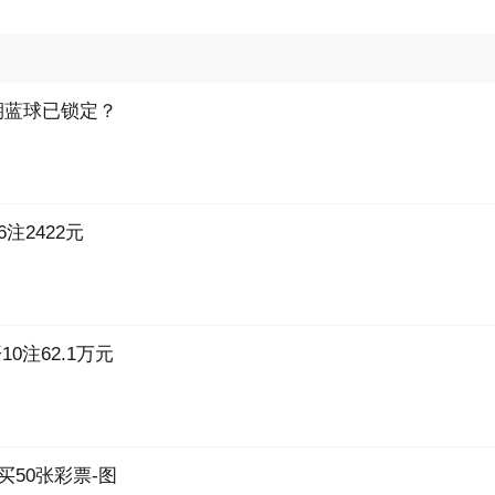
期蓝球已锁定？
注2422元
0注62.1万元
买50张彩票-图