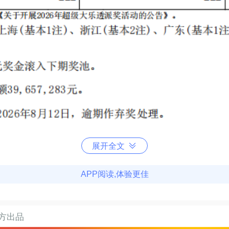
展开全文
APP阅读,体验更佳
方出品