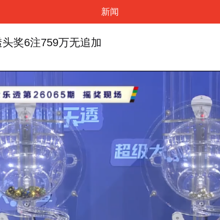
新闻
透头奖6注759万无追加