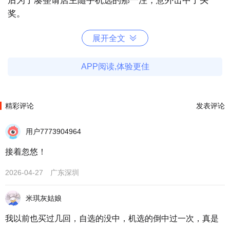
后为了凑整请店主随手机选的那一注，意外击中了头
奖。
展开全文
APP阅读,体验更佳
精彩评论
发表评论
用户7773904964
接着忽悠！
2026-04-27
广东深圳
米琪灰姑娘
我以前也买过几回，自选的没中，机选的倒中过一次，真是