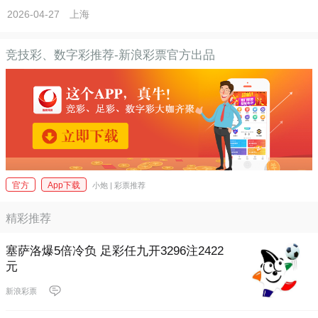
2026-04-27
上海
竞技彩、数字彩推荐-新浪彩票官方出品
官方
App下载
小炮 | 彩票推荐
精彩推荐
塞萨洛爆5倍冷负 足彩任九开3296注2422
元
新浪彩票