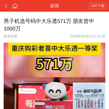
新闻
男子机选号码中大乐透571万 朋友曾中
1000万
新浪彩票
2026年04月27日 14:26