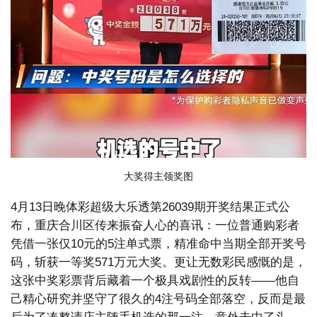
大奖得主领奖图
4月13日晚体彩超级大乐透第26039期开奖结果正式公
布，重庆合川区传来振奋人心的喜讯：一位普通购彩者
凭借一张仅10元的5注单式票，精准命中当期全部开奖号
码，斩获一等奖571万元大奖。更让无数彩民感慨的是，
这张中奖彩票背后藏着一个极具戏剧性的反转——他自
己精心研究并坚守了很久的4注号码全部落空，反而是最