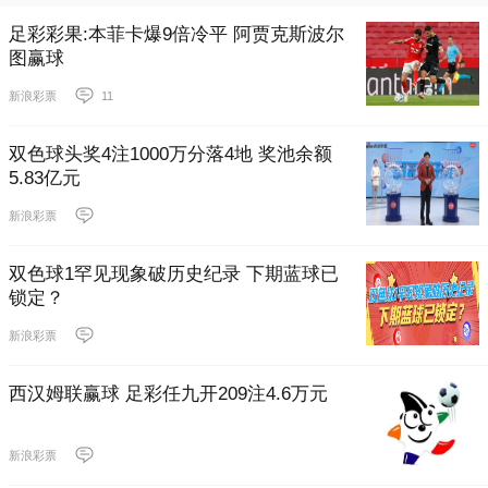
足彩彩果:本菲卡爆9倍冷平 阿贾克斯波尔
图赢球
新浪彩票
11
双色球头奖4注1000万分落4地 奖池余额
5.83亿元
新浪彩票
双色球1罕见现象破历史纪录 下期蓝球已
锁定？
新浪彩票
西汉姆联赢球 足彩任九开209注4.6万元
新浪彩票