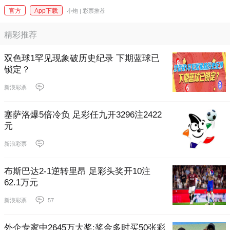
官方
App下载
小炮 | 彩票推荐
精彩推荐
双色球1罕见现象破历史纪录 下期蓝球已
锁定？
新浪彩票
塞萨洛爆5倍冷负 足彩任九开3296注2422
元
新浪彩票
布斯巴达2-1逆转里昂 足彩头奖开10注
62.1万元
新浪彩票
57
外企专家中2645万大奖:奖金多时买50张彩