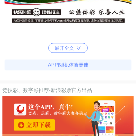
展开全文
APP阅读,体验更佳
竞技彩、数字彩推荐-新浪彩票官方出品