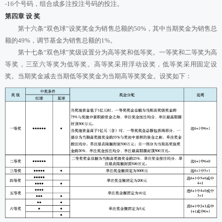
-16个号码，组合成多注投注号码的投注。
第四章 设 奖
第十六条“双色球”设奖奖金为销售总额的50%，其中当期奖金为销售总
额的49%，调节基金为销售总额的1%。
第十七条“双色球”奖级设置分为高等奖和低等奖。一等奖和二等奖为高
等奖，三至六等奖为低等奖。高等奖采用浮动设奖，低等奖采用固定设
奖。当期奖金减去当期低等奖奖金为当期高等奖奖金。设奖如下：